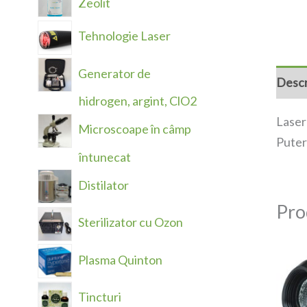
Zeolit
Tehnologie Laser
Generator de
Descr
hidrogen, argint, ClO2
Laser
Microscoape în câmp
Pute
întunecat
Distilator
Pro
Sterilizator cu Ozon
Plasma Quinton
Tincturi