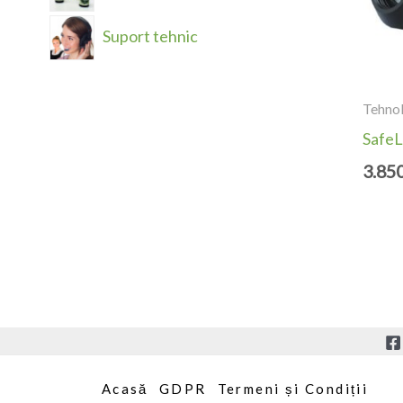
Suport tehnic
Tehnol
SafeL
3.85
Acasă
GDPR
Termeni și Condiții