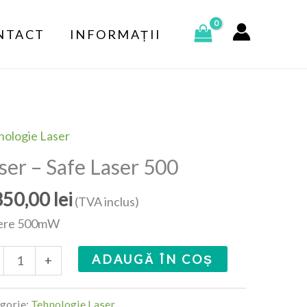
Safe
NTACT
INFORMAȚII
Laser
500
nologie Laser
itate
er
ser – Safe Laser 500
350,00
lei
e
(TVA inclus)
er
ere 500mW
ADAUGĂ ÎN COȘ
+
gorie:
Tehnologie Laser