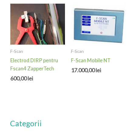
F-Scan
F-Scan
Electrod DIRP pentru
F-Scan Mobile NT
Fscan4 ZapperTech
17.000,00
lei
600,00
lei
Categorii