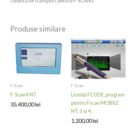
Geantă de transport pentru F-SCAN3
Produse similare
F-Scan
F-Scan
F-Scan4 NT
Licență FCODE, program
pentru Fscan MOBILE
35.400,00
lei
NT, 3 și 4.
1.200,00
lei