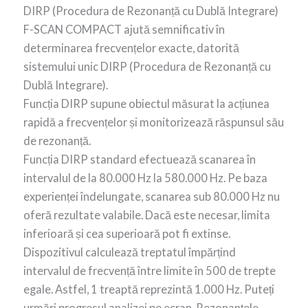
DIRP (Procedura de Rezonanță cu Dublă Integrare)
F-SCAN COMPACT ajută semnificativ în
determinarea frecvențelor exacte, datorită
sistemului unic DIRP (Procedura de Rezonanță cu
Dublă Integrare).
Funcția DIRP supune obiectul măsurat la acțiunea
rapidă a frecvențelor și monitorizează răspunsul său
de rezonanță.
Funcția DIRP standard efectuează scanarea în
intervalul de la 80.000 Hz la 580.000 Hz. Pe baza
experienței îndelungate, scanarea sub 80.000 Hz nu
oferă rezultate valabile. Dacă este necesar, limita
inferioară și cea superioară pot fi extinse.
Dispozitivul calculează treptatul împărțind
intervalul de frecvență între limite în 500 de trepte
egale. Astfel, 1 treaptă reprezintă 1.000 Hz. Puteți
urmări progresul analizei pe ecran. Rezonanțele